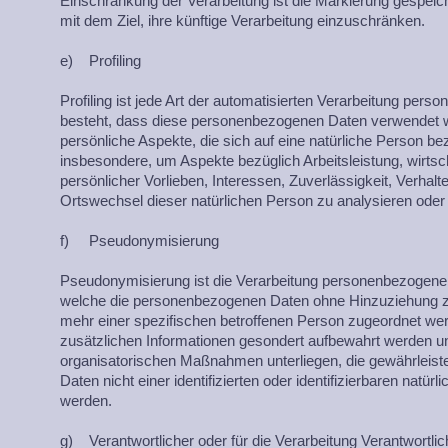
Einschränkung der Verarbeitung ist die Markierung gespei
mit dem Ziel, ihre künftige Verarbeitung einzuschränken.
e) Profiling
Profiling ist jede Art der automatisierten Verarbeitung pers
besteht, dass diese personenbezogenen Daten verwendet
persönliche Aspekte, die sich auf eine natürliche Person be
insbesondere, um Aspekte bezüglich Arbeitsleistung, wirtsc
persönlicher Vorlieben, Interessen, Zuverlässigkeit, Verhalte
Ortswechsel dieser natürlichen Person zu analysieren ode
f) Pseudonymisierung
Pseudonymisierung ist die Verarbeitung personenbezogener
welche die personenbezogenen Daten ohne Hinzuziehung zus
mehr einer spezifischen betroffenen Person zugeordnet we
zusätzlichen Informationen gesondert aufbewahrt werden u
organisatorischen Maßnahmen unterliegen, die gewährleis
Daten nicht einer identifizierten oder identifizierbaren natü
werden.
g) Verantwortlicher oder für die Verarbeitung Verantwortlic