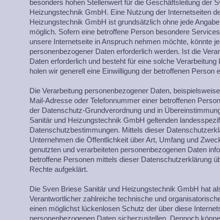
besonders hohen Stellenwert für die Geschäftsleitung der S
Heizungstechnik GmbH. Eine Nutzung der Internetseiten de
Heizungstechnik GmbH ist grundsätzlich ohne jede Angab
möglich. Sofern eine betroffene Person besondere Servic
unsere Internetseite in Anspruch nehmen möchte, könnte je
personenbezogener Daten erforderlich werden. Ist die Ver
Daten erforderlich und besteht für eine solche Verarbeitung
holen wir generell eine Einwilligung der betroffenen Person e
Die Verarbeitung personenbezogener Daten, beispielsweise
Mail-Adresse oder Telefonnummer einer betroffenen Person, 
der Datenschutz-Grundverordnung und in Übereinstimmung 
Sanitär und Heizungstechnik GmbH geltenden landesspezi
Datenschutzbestimmungen. Mittels dieser Datenschutzerk
Unternehmen die Öffentlichkeit über Art, Umfang und Zwec
genutzten und verarbeiteten personenbezogenen Daten inf
betroffene Personen mittels dieser Datenschutzerklärung ü
Rechte aufgeklärt.
Die Sven Briese Sanitär und Heizungstechnik GmbH hat als 
Verantwortlicher zahlreiche technische und organisatori
einen möglichst lückenlosen Schutz der über diese Internets
personenbezogenen Daten sicherzustellen. Dennoch können