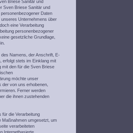
ven Briese Sanitär und
r Sven Briese Sanitär und
e personenbezogener Daten
es unseres Unternehmens über
doch eine Verarbeitung
arbeitung personenbezogener
 keine gesetzliche Grundlage,
in.
 des Namens, der Anschrift, E-
erfolgt stets im Einklang mit
mit den für die Sven Briese
fischen
lärung möchte unser
k der von uns erhobenen,
ormieren. Ferner werden
ber die ihnen zustehenden
für die Verarbeitung
sche Maßnahmen umgesetzt, um
eite verarbeiteten
 Internetbasierte